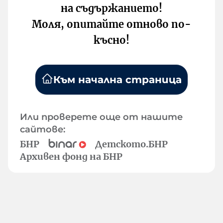
на съдържанието!
Моля, опитайте отново по-
късно!
Към начална страница
Или проверете още от нашите
сайтове:
БНР
Детското.БНР
Архивен фонд на БНР