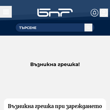
Възникна грешка!
Възникна грешка при зареждането