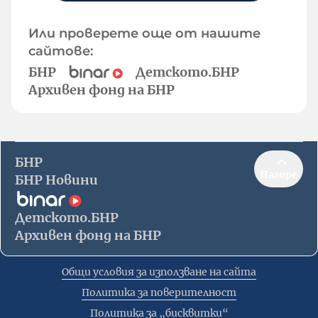
Или проверете още от нашите
сайтове:
БНР
Детското.БНР
Архивен фонд на БНР
БНР
Нагоре
БНР Новини
Детското.БНР
Архивен фонд на БНР
Общи условия за използване на сайта
Политика за поверителност
Политика за „бисквитки“