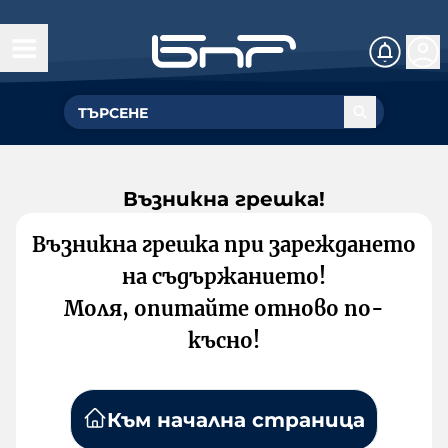
Възникна грешка!
Възникна грешка при зареждането
на съдържанието!
Моля, опитайте отново по-
късно!
Към начална страница