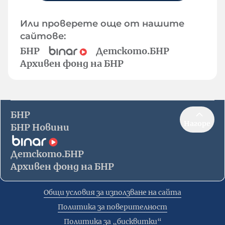
Или проверете още от нашите
сайтове:
БНР
Детското.БНР
Архивен фонд на БНР
БНР
Нагоре
БНР Новини
Детското.БНР
Архивен фонд на БНР
Общи условия за използване на сайта
Политика за поверителност
Политика за „бисквитки“