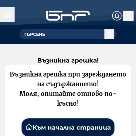
Възникна грешка!
Възникна грешка при зареждането
на съдържанието!
Моля, опитайте отново по-
късно!
Към начална страница