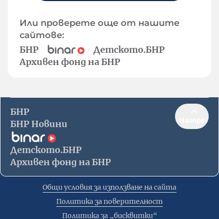
Или проверете още от нашите
сайтове:
БНР
Детското.БНР
Архивен фонд на БНР
БНР
Нагоре
БНР Новини
Детското.БНР
Архивен фонд на БНР
Общи условия за използване на сайта
Политика за поверителност
Политика за „бисквитки“