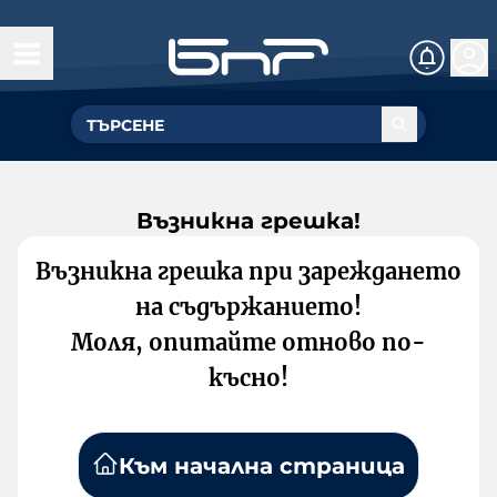
Възникна грешка!
Възникна грешка при зареждането
на съдържанието!
Моля, опитайте отново по-
късно!
Към начална страница