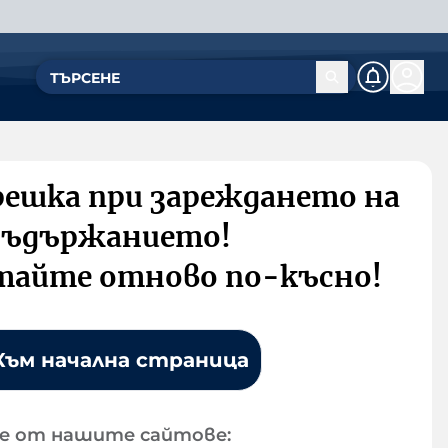
решка при зареждането на
съдържанието!
тайте отново по-късно!
Към начална страница
е от нашите сайтове: