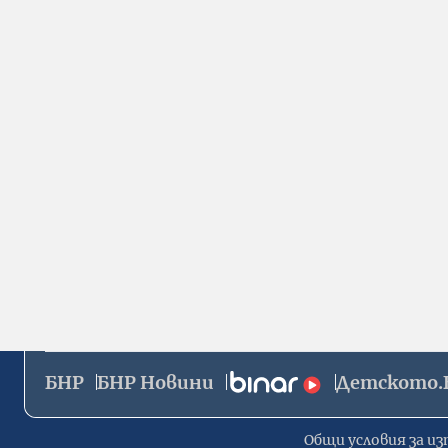
БНР
БНР Новини
Детското.
Общи условия за из