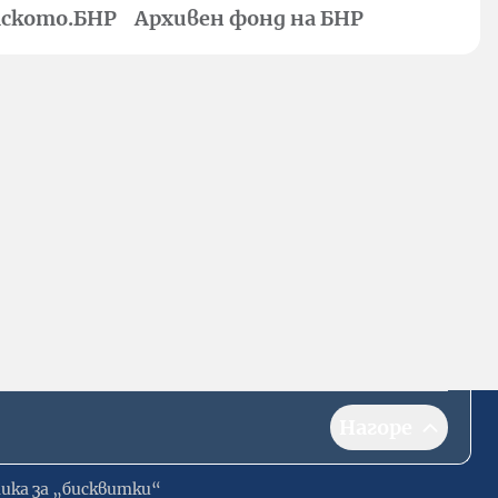
ското.БНР
Архивен фонд на БНР
Нагоре
ика за „бисквитки“