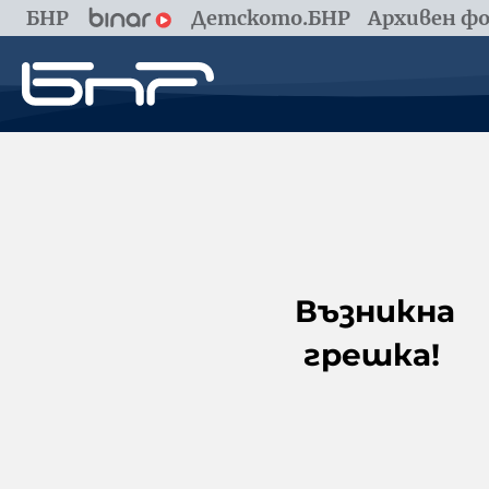
БНР
Детското.БНР
Архивен фо
Възникна
грешка!