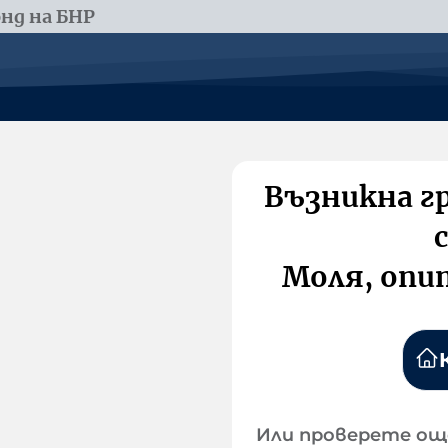
нд на БНР
Възникна г
Моля, опи
Или проверете ощ