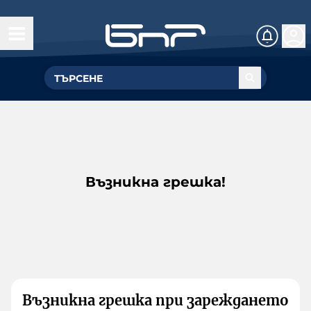
Възникна грешка!
Възникна грешка при зареждането