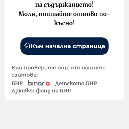
на съдържанието!
Моля, опитайте отново по-
късно!
Към начална страница
Или проверете още от нашите
сайтове:
БНР
Детското.БНР
Архивен фонд на БНР