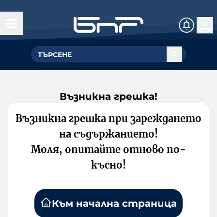
Възникна грешка!
Възникна грешка при зареждането
на съдържанието!
Моля, опитайте отново по-
късно!
Към начална страница