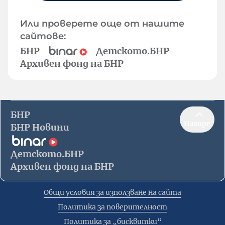
Или проверете още от нашите
сайтове:
БНР
Детското.БНР
Архивен фонд на БНР
БНР
Нагоре
БНР Новини
Детското.БНР
Архивен фонд на БНР
Общи условия за използване на сайта
Политика за поверителност
Политика за „бисквитки“