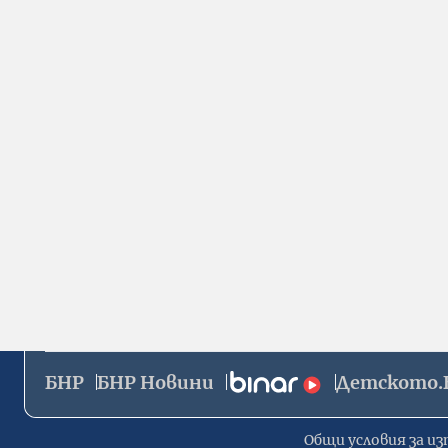
БНР
БНР Новини
Детското.
Общи условия за из