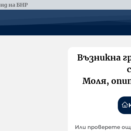
нд на БНР
Възникна г
Моля, опи
Или проверете ощ