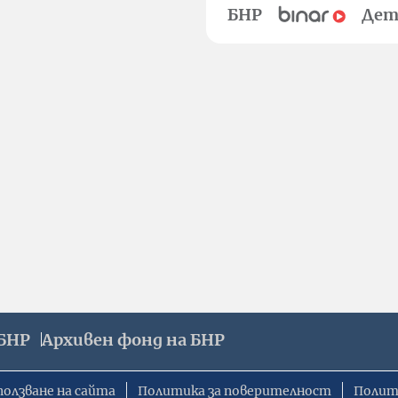
БНР
Дет
БНР
Архивен фонд на БНР
ползване на сайта
Политика за поверителност
Полит