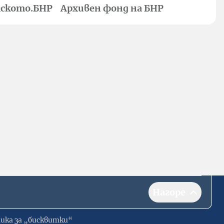
ското.БНР
Архивен фонд на БНР
Нагоре
ика за „бисквитки“