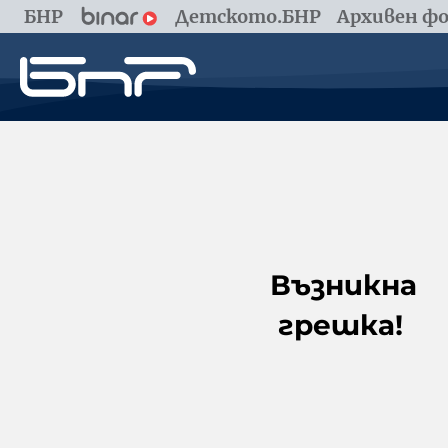
БНР
Детското.БНР
Архивен фо
Възникна
грешка!