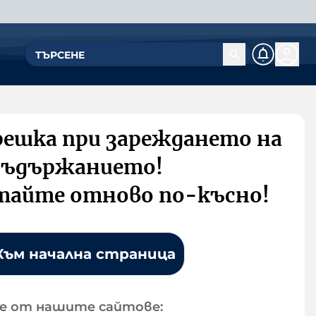
решка при зареждането на
съдържанието!
тайте отново по-късно!
Към начална страница
е от нашите сайтове: