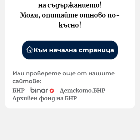
на съдържанието!
Моля, опитайте отново по-
късно!
Към начална страница
Или проверете още от нашите
сайтове:
БНР
Детското.БНР
Архивен фонд на БНР