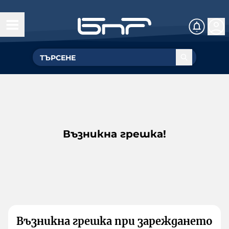
Възникна грешка!
Възникна грешка при зареждането