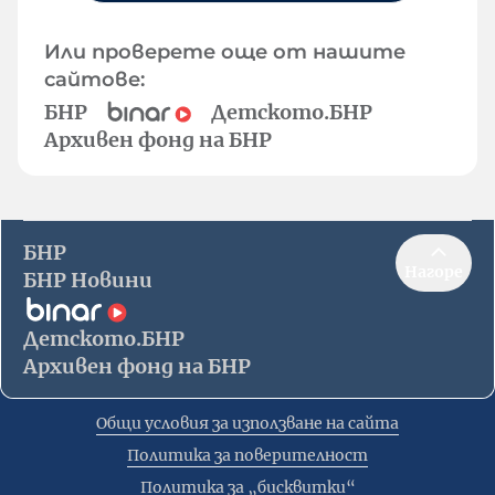
Или проверете още от нашите
сайтове:
БНР
Детското.БНР
Архивен фонд на БНР
БНР
Нагоре
БНР Новини
Детското.БНР
Архивен фонд на БНР
Общи условия за използване на сайта
Политика за поверителност
Политика за „бисквитки“