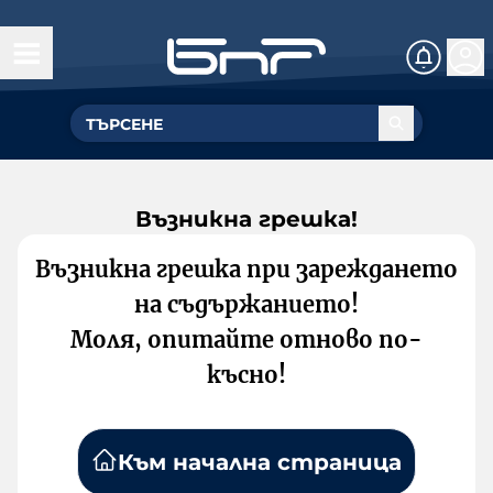
Възникна грешка!
Възникна грешка при зареждането
на съдържанието!
Моля, опитайте отново по-
късно!
Към начална страница