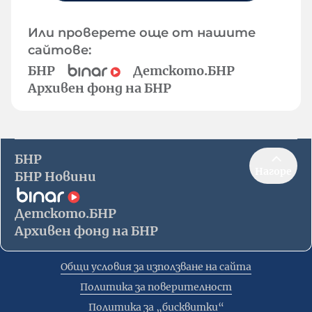
Или проверете още от нашите
сайтове:
БНР
Детското.БНР
Архивен фонд на БНР
БНР
Нагоре
БНР Новини
Детското.БНР
Архивен фонд на БНР
Общи условия за използване на сайта
Политика за поверителност
Политика за „бисквитки“