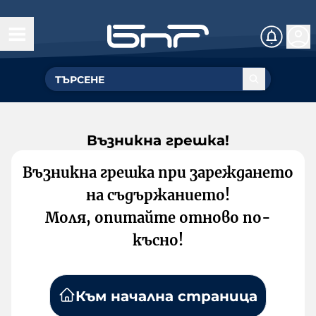
Възникна грешка!
Възникна грешка при зареждането
на съдържанието!
Моля, опитайте отново по-
късно!
Към начална страница