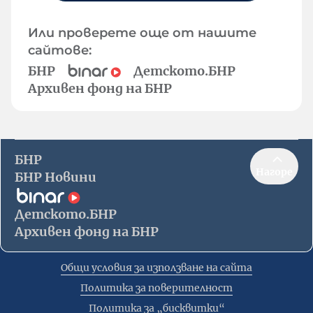
Или проверете още от нашите
сайтове:
БНР
Детското.БНР
Архивен фонд на БНР
БНР
Нагоре
БНР Новини
Детското.БНР
Архивен фонд на БНР
Общи условия за използване на сайта
Политика за поверителност
Политика за „бисквитки“