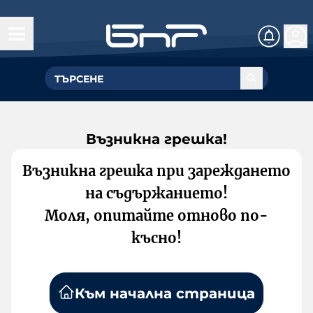
Възникна грешка!
Възникна грешка при зареждането
на съдържанието!
Моля, опитайте отново по-
късно!
Към начална страница