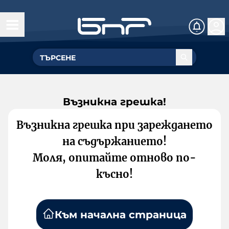
Възникна грешка!
Възникна грешка при зареждането
на съдържанието!
Моля, опитайте отново по-
късно!
Към начална страница