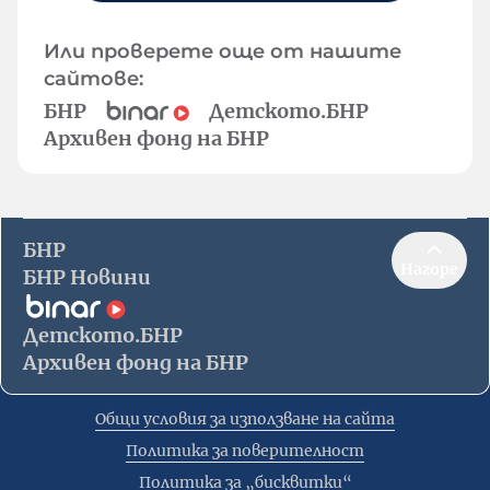
Или проверете още от нашите
сайтове:
БНР
Детското.БНР
Архивен фонд на БНР
БНР
Нагоре
БНР Новини
Детското.БНР
Архивен фонд на БНР
Общи условия за използване на сайта
Политика за поверителност
Политика за „бисквитки“