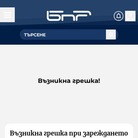
Възникна грешка!
Възникна грешка при зареждането