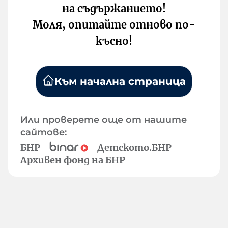
на съдържанието!
Моля, опитайте отново по-
късно!
Към начална страница
Или проверете още от нашите
сайтове:
БНР
Детското.БНР
Архивен фонд на БНР