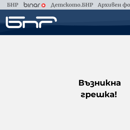
БНР
Детското.БНР
Архивен фо
Възникна
грешка!