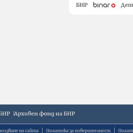
БНР
Дет
БНР
Архивен фонд на БНР
ползване на сайта
Политика за поверителност
Полит