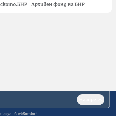
ското.БНР
Архивен фонд на БНР
Нагоре
ика за „бисквитки“