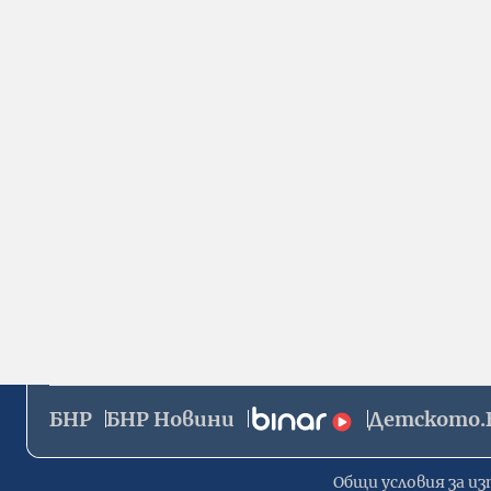
БНР
БНР Новини
Детското.
Общи условия за из