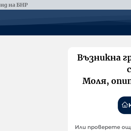
нд на БНР
Възникна г
Моля, опи
Или проверете ощ