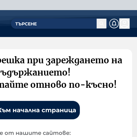
решка при зареждането на
съдържанието!
тайте отново по-късно!
Към начална страница
е от нашите сайтове: