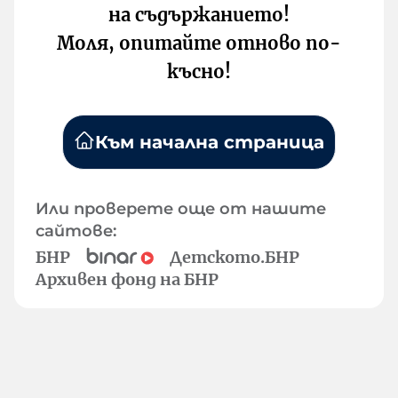
на съдържанието!
Моля, опитайте отново по-
късно!
Към начална страница
Или проверете още от нашите
сайтове:
БНР
Детското.БНР
Архивен фонд на БНР