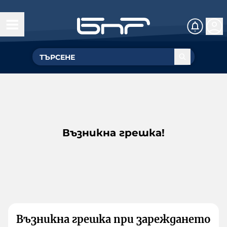
Възникна грешка!
Възникна грешка при зареждането