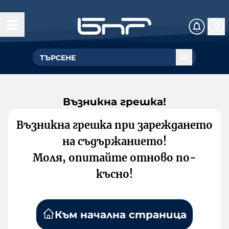
Възникна грешка!
Възникна грешка при зареждането
на съдържанието!
Моля, опитайте отново по-
късно!
Към начална страница