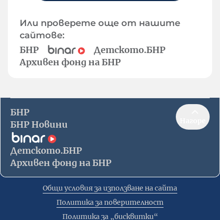
Или проверете още от нашите
сайтове:
БНР
Детското.БНР
Архивен фонд на БНР
БНР
Нагоре
БНР Новини
Детското.БНР
Архивен фонд на БНР
Общи условия за използване на сайта
Политика за поверителност
Политика за „бисквитки“