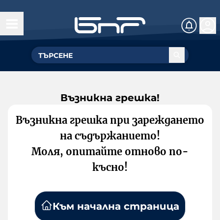
Възникна грешка!
Възникна грешка при зареждането
на съдържанието!
Моля, опитайте отново по-
късно!
Към начална страница