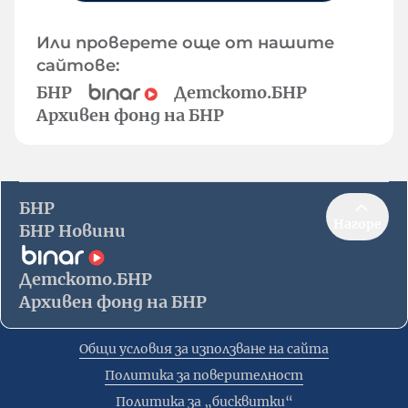
Или проверете още от нашите
сайтове:
БНР
Детското.БНР
Архивен фонд на БНР
БНР
Нагоре
БНР Новини
Детското.БНР
Архивен фонд на БНР
Общи условия за използване на сайта
Политика за поверителност
Политика за „бисквитки“