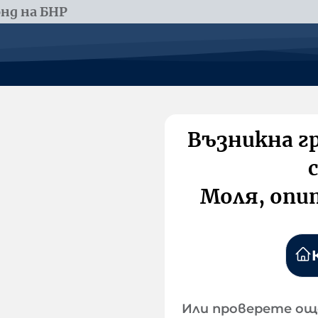
нд на БНР
Възникна г
Моля, опи
Или проверете ощ