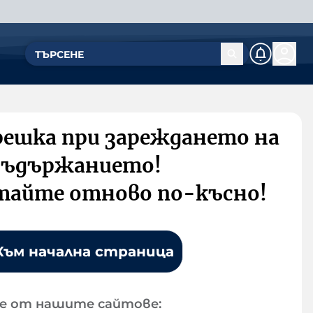
решка при зареждането на
съдържанието!
тайте отново по-късно!
Към начална страница
е от нашите сайтове: