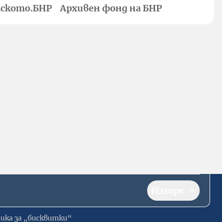
ското.БНР
Архивен фонд на БНР
Нагоре
ика за „бисквитки“