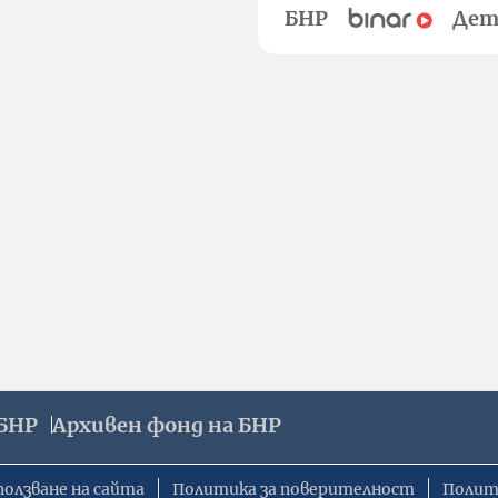
БНР
Дет
БНР
Архивен фонд на БНР
ползване на сайта
Политика за поверителност
Полит