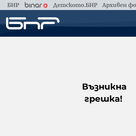
БНР
Детското.БНР
Архивен фо
Възникна
грешка!