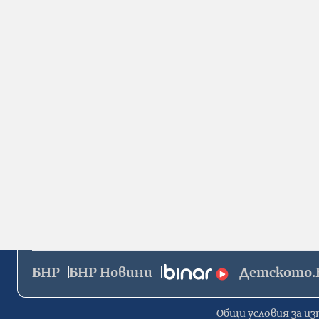
БНР
БНР Новини
Детското.
Общи условия за из