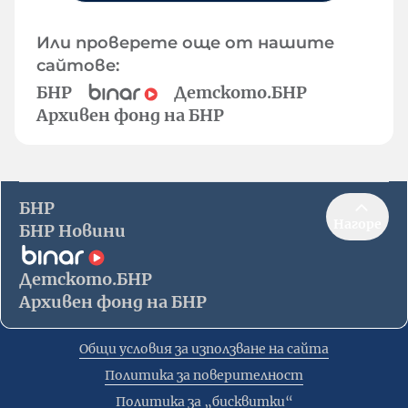
Или проверете още от нашите
сайтове:
БНР
Детското.БНР
Архивен фонд на БНР
БНР
Нагоре
БНР Новини
Детското.БНР
Архивен фонд на БНР
Общи условия за използване на сайта
Политика за поверителност
Политика за „бисквитки“