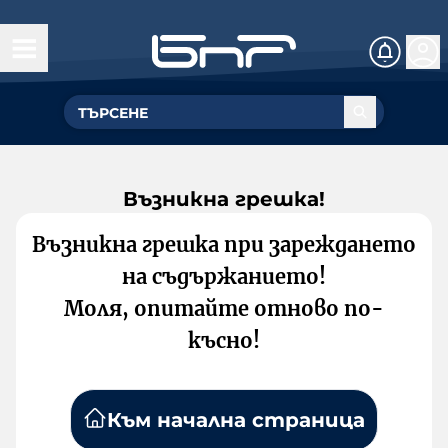
Възникна грешка!
Възникна грешка при зареждането
на съдържанието!
Моля, опитайте отново по-
късно!
Към начална страница