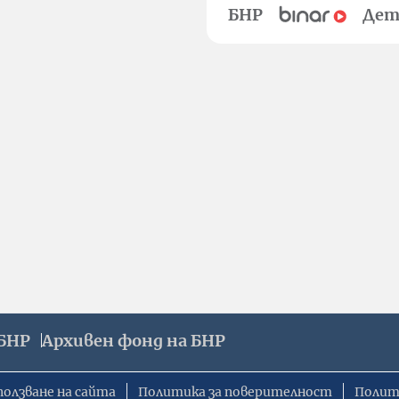
БНР
Дет
БНР
Архивен фонд на БНР
ползване на сайта
Политика за поверителност
Полит