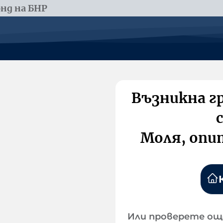
нд на БНР
Възникна г
Моля, опи
Или проверете ощ