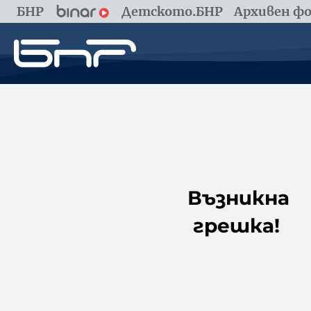
БНР
Детското.БНР
Архивен фо
Възникна
грешка!