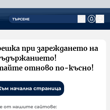
решка при зареждането на
съдържанието!
тайте отново по-късно!
Към начална страница
е от нашите сайтове: