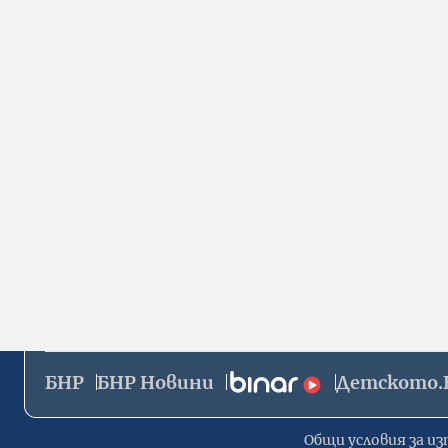
БНР
БНР Новини
Детското.
Общи условия за из