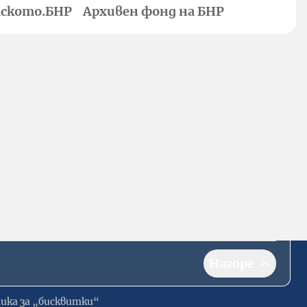
ското.БНР
Архивен фонд на БНР
Нагоре
ика за „бисквитки“