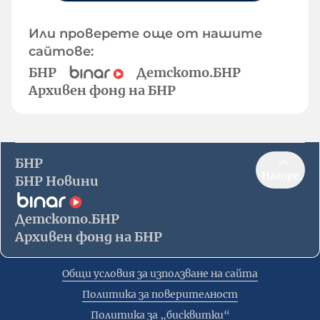
Или проверете още от нашите
сайтове:
БНР
Детското.БНР
Архивен фонд на БНР
БНР
Нагоре
БНР Новини
Детското.БНР
Архивен фонд на БНР
Общи условия за използване на сайта
Политика за поверителност
Политика за „бисквитки“