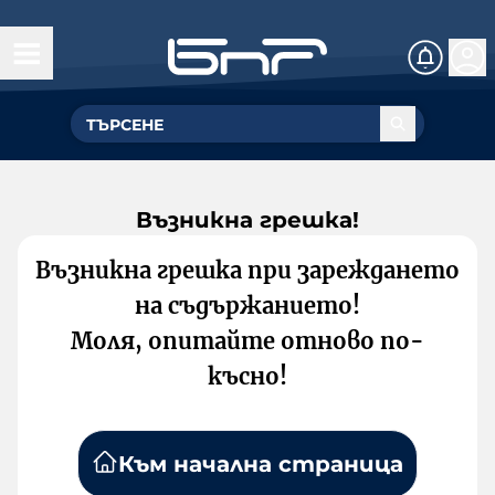
Възникна грешка!
Възникна грешка при зареждането
на съдържанието!
Моля, опитайте отново по-
късно!
Към начална страница