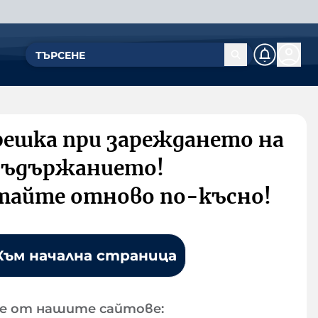
решка при зареждането на
съдържанието!
тайте отново по-късно!
Към начална страница
е от нашите сайтове: