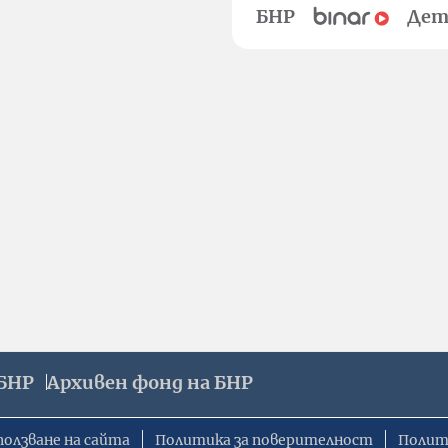
БНР
Дет
БНР
Архивен фонд на БНР
ползване на сайта
Политика за поверителност
Полит