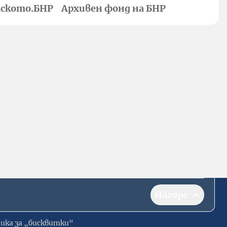
ското.БНР
Архивен фонд на БНР
Нагоре
ика за „бисквитки“