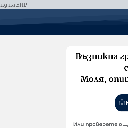
нд на БНР
Възникна г
Моля, опи
Или проверете ощ