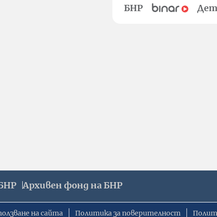
БНР
Дет
БНР
Архивен фонд на БНР
ползване на сайта
Политика за поверителност
Полит