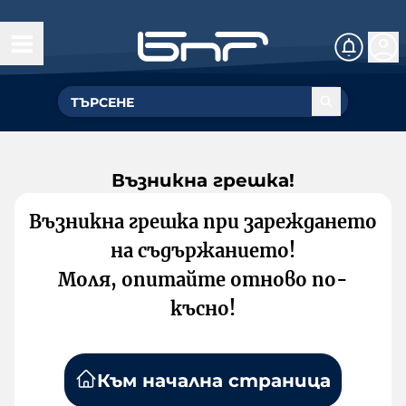
Възникна грешка!
Възникна грешка при зареждането
на съдържанието!
Моля, опитайте отново по-
късно!
Към начална страница