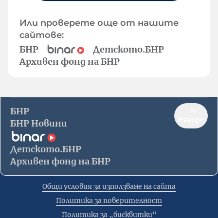
Или проверете още от нашите
сайтове:
БНР
Детското.БНР
Архивен фонд на БНР
БНР
Нагоре
БНР Новини
Детското.БНР
Архивен фонд на БНР
Общи условия за използване на сайта
Политика за поверителност
Политика за „бисквитки“