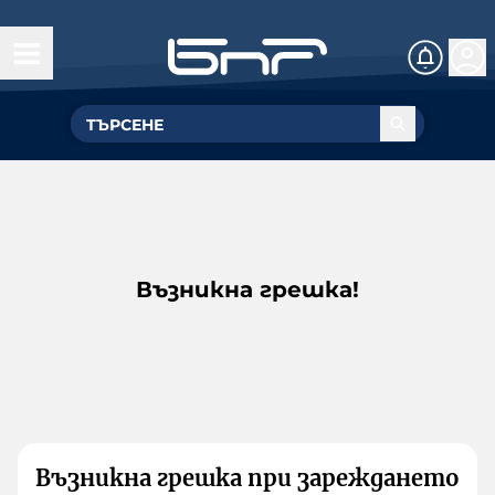
Възникна грешка!
Възникна грешка при зареждането