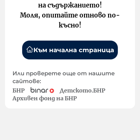
на съдържанието!
Моля, опитайте отново по-
късно!
Към начална страница
Или проверете още от нашите
сайтове:
БНР
Детското.БНР
Архивен фонд на БНР