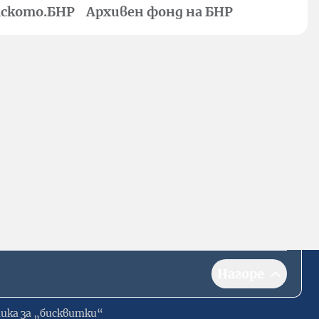
ското.БНР
Архивен фонд на БНР
Нагоре
ика за „бисквитки“