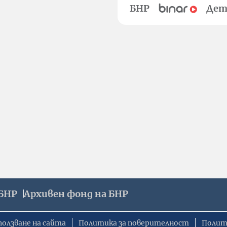
БНР
Дет
БНР
Архивен фонд на БНР
ползване на сайта
Политика за поверителност
Полит