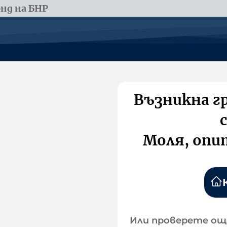
нд на БНР
Възникна г
Моля, опи
Или проверете ощ