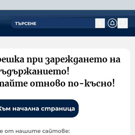
решка при зареждането на
съдържанието!
тайте отново по-късно!
Към начална страница
е от нашите сайтове: