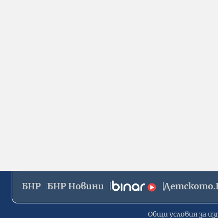
БНР
БНР Новини
Детското.
Общи условия за из