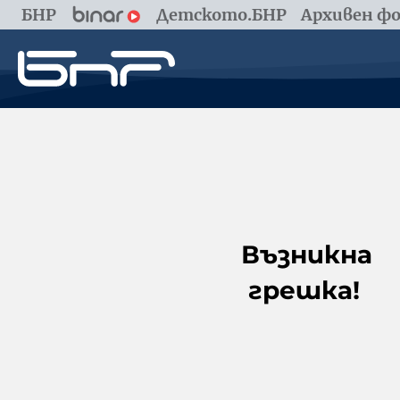
БНР
Детското.БНР
Архивен фо
Възникна
грешка!