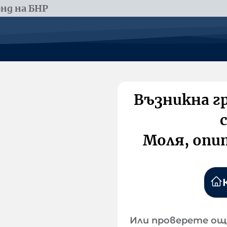
нд на БНР
Възникна г
Моля, опи
Или проверете ощ