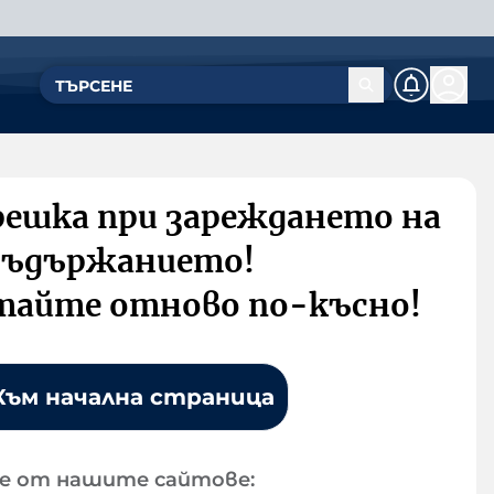
решка при зареждането на
съдържанието!
тайте отново по-късно!
Към начална страница
е от нашите сайтове: