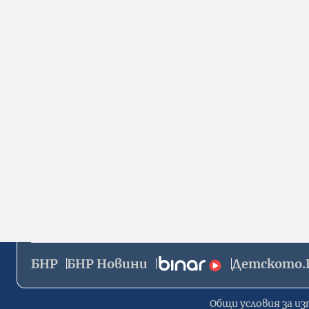
БНР
БНР Новини
Детското.
Общи условия за из