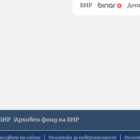
БНР
Дет
БНР
Архивен фонд на БНР
ползване на сайта
Политика за поверителност
Полит