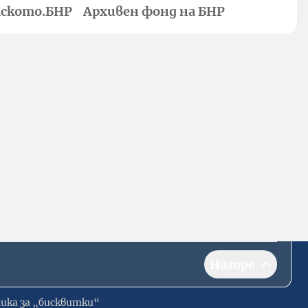
ското.БНР
Архивен фонд на БНР
Нагоре
ика за „бисквитки“