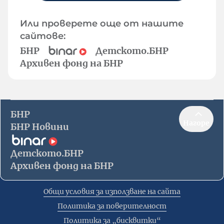
Или проверете още от нашите
сайтове:
БНР
Детското.БНР
Архивен фонд на БНР
БНР
Нагоре
БНР Новини
Детското.БНР
Архивен фонд на БНР
Общи условия за използване на сайта
Политика за поверителност
Политика за „бисквитки“