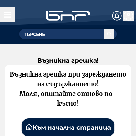
Възникна грешка!
Възникна грешка при зареждането
на съдържанието!
Моля, опитайте отново по-
късно!
Към начална страница