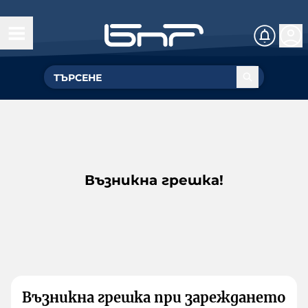
Възникна грешка!
Възникна грешка при зареждането