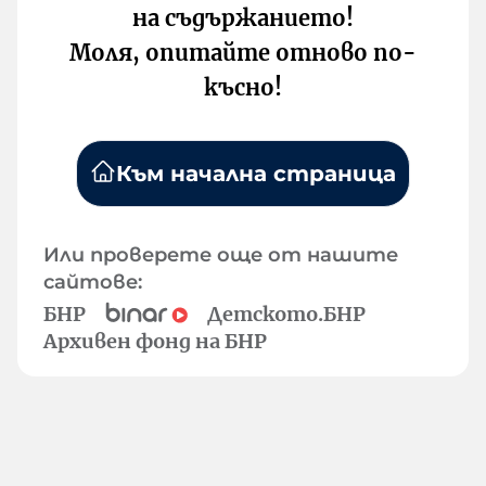
на съдържанието!
Моля, опитайте отново по-
късно!
Към начална страница
Или проверете още от нашите
сайтове:
БНР
Детското.БНР
Архивен фонд на БНР