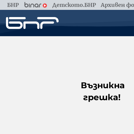
БНР
Детското.БНР
Архивен фо
Възникна
грешка!