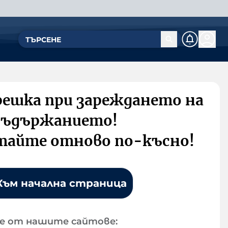
решка при зареждането на
съдържанието!
тайте отново по-късно!
Към начална страница
е от нашите сайтове: