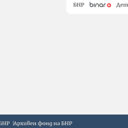
БНР
Дет
БНР
Архивен фонд на БНР