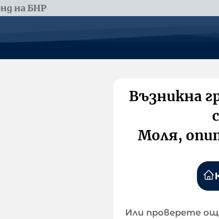
нд на БНР
Възникна г
Моля, опи
Или проверете ощ