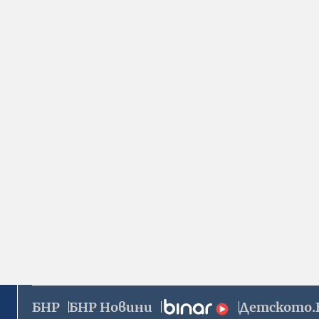
БНР
БНР Новини
Детското.