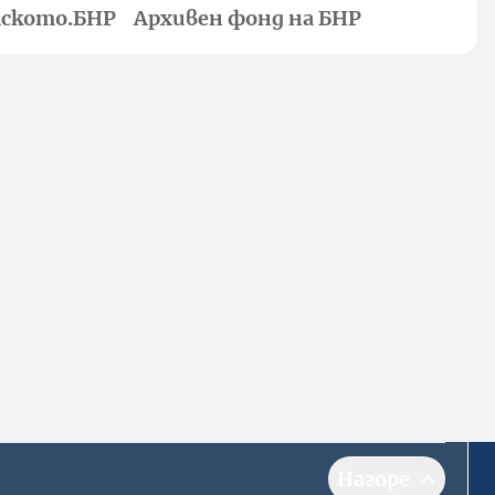
ското.БНР
Архивен фонд на БНР
Нагоре