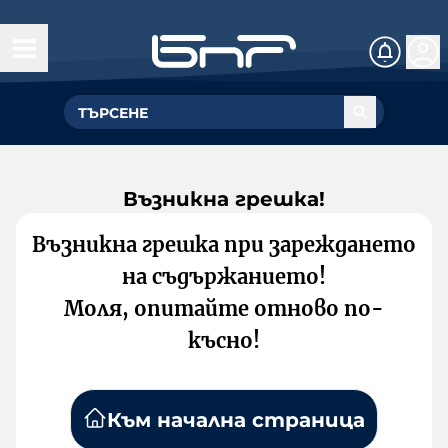
Възникна грешка!
Възникна грешка при зареждането
на съдържанието!
Моля, опитайте отново по-
късно!
Към начална страница