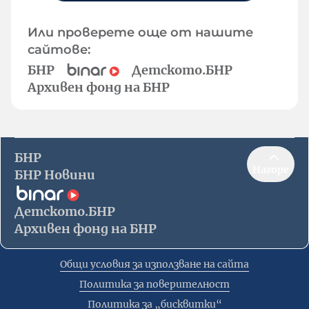
Или проверете още от нашите
сайтове:
БНР
Детското.БНР
Архивен фонд на БНР
БНР
Нагоре
БНР Новини
Детското.БНР
Архивен фонд на БНР
Общи условия за използване на сайта
Политика за поверителност
Политика за „бисквитки“