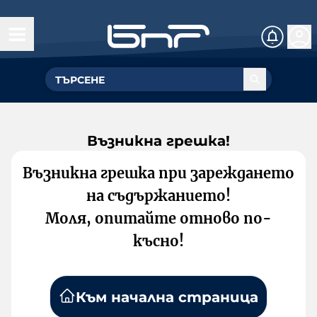
Възникна грешка!
Възникна грешка при зареждането
на съдържанието!
Моля, опитайте отново по-
късно!
Към начална страница