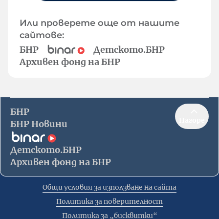
Или проверете още от нашите
сайтове:
БНР
Детското.БНР
Архивен фонд на БНР
БНР
Нагоре
БНР Новини
Детското.БНР
Архивен фонд на БНР
Общи условия за използване на сайта
Политика за поверителност
Политика за „бисквитки“