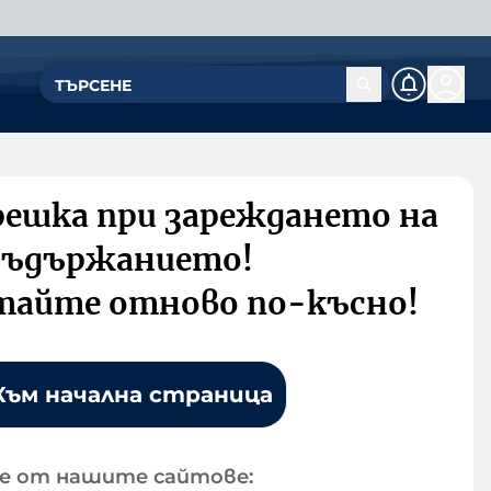
решка при зареждането на
съдържанието!
тайте отново по-късно!
Към начална страница
е от нашите сайтове: