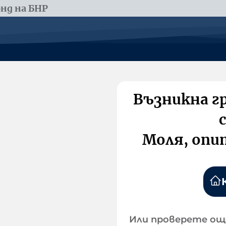
нд на БНР
Възникна г
Моля, опи
Или проверете ощ