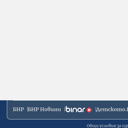
БНР
БНР Новини
Детското.
Общи условия за из