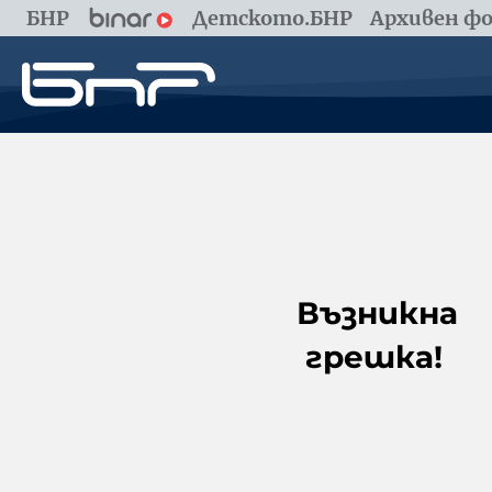
БНР
Детското.БНР
Архивен фо
Възникна
грешка!