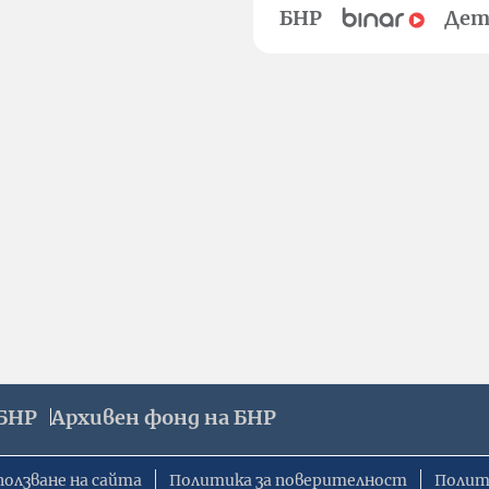
БНР
Дет
БНР
Архивен фонд на БНР
ползване на сайта
Политика за поверителност
Полит