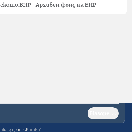
ското.БНР
Архивен фонд на БНР
Нагоре
ика за „бисквитки“