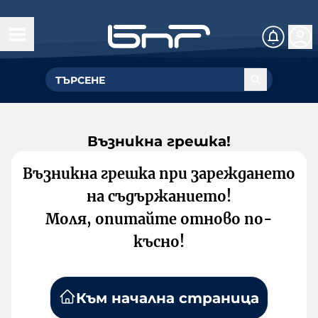
Възникна грешка!
Възникна грешка при зареждането
на съдържанието!
Моля, опитайте отново по-
късно!
Към начална страница