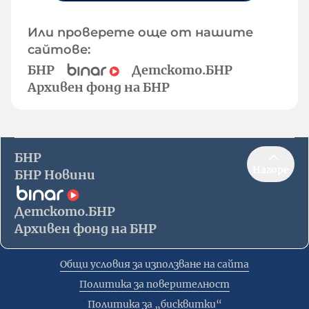
Или проверете още от нашите
сайтове:
БНР
Детското.БНР
Архивен фонд на БНР
БНР
Нагоре
БНР Новини
Детското.БНР
Архивен фонд на БНР
Общи условия за използване на сайта
Политика за поверителност
Политика за „бисквитки“