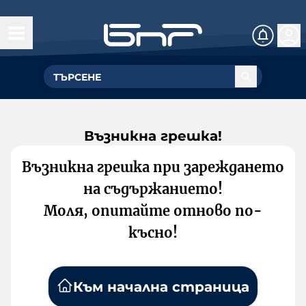
Възникна грешка!
Възникна грешка при зареждането
на съдържанието!
Моля, опитайте отново по-
късно!
Към начална страница