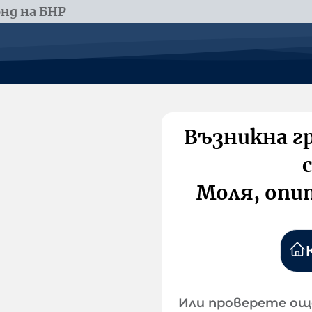
нд на БНР
Възникна г
Моля, опи
Или проверете ощ