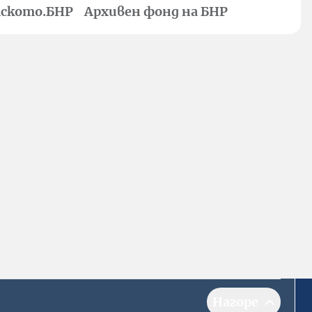
ското.БНР
Архивен фонд на БНР
Нагоре