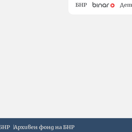
БНР
Дет
БНР
Архивен фонд на БНР