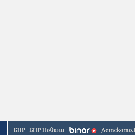
БНР
БНР Новини
Детското.