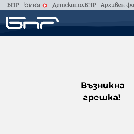
БНР
Детското.БНР
Архивен фо
Възникна
грешка!