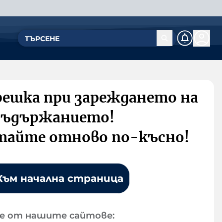
решка при зареждането на
съдържанието!
тайте отново по-късно!
Към начална страница
е от нашите сайтове: