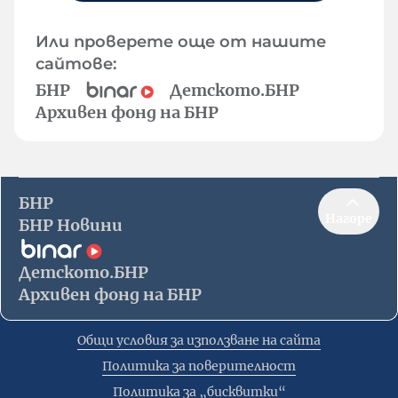
Или проверете още от нашите
сайтове:
БНР
Детското.БНР
Архивен фонд на БНР
БНР
Нагоре
БНР Новини
Детското.БНР
Архивен фонд на БНР
Общи условия за използване на сайта
Политика за поверителност
Политика за „бисквитки“