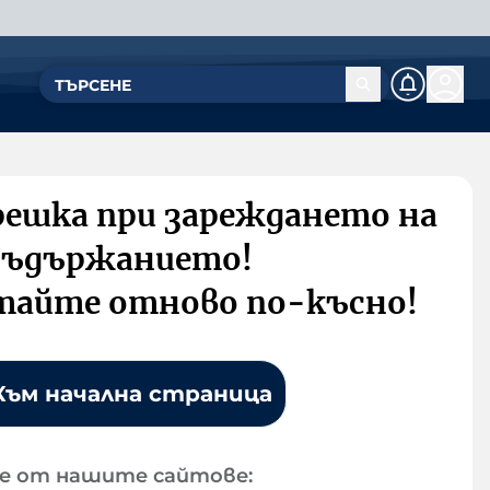
решка при зареждането на
съдържанието!
тайте отново по-късно!
Към начална страница
е от нашите сайтове: