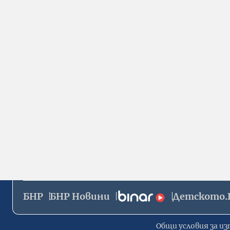
БНР
БНР Новини
Детското.
Общи условия за из