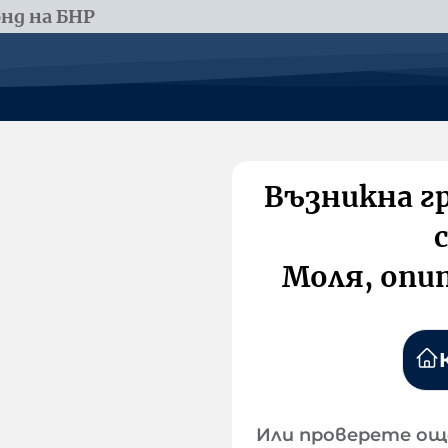
нд на БНР
Възникна г
Моля, опи
Или проверете ощ