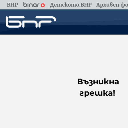
БНР
Детското.БНР
Архивен фо
Възникна
грешка!