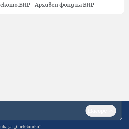
ското.БНР
Архивен фонд на БНР
Нагоре
ика за „бисквитки“