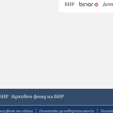
БНР
Дет
БНР
Архивен фонд на БНР
ползване на сайта
Политика за поверителност
Полит