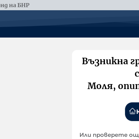
нд на БНР
Възникна г
Моля, опи
Или проверете ощ