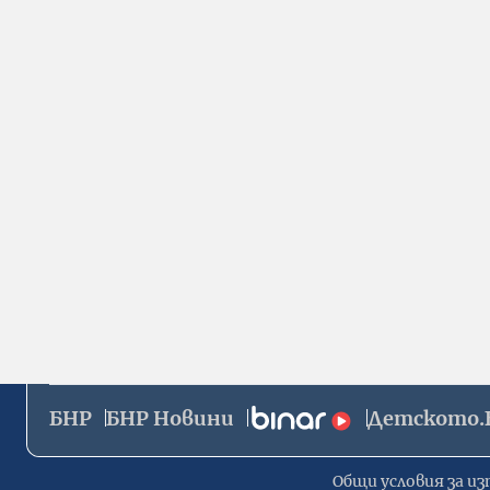
БНР
БНР Новини
Детското.
Общи условия за из