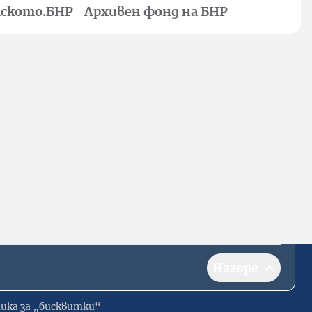
ското.БНР
Архивен фонд на БНР
Нагоре
ика за „бисквитки“