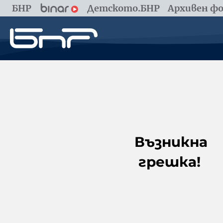
БНР
Детското.БНР
Архивен фо
Възникна
грешка!