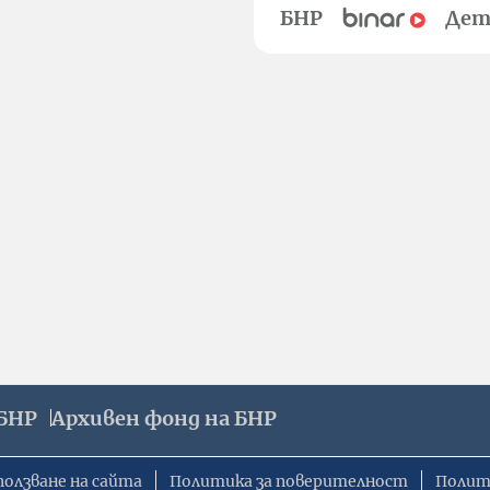
БНР
Дет
БНР
Архивен фонд на БНР
ползване на сайта
Политика за поверителност
Полит