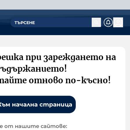
решка при зареждането на
съдържанието!
тайте отново по-късно!
Към начална страница
е от нашите сайтове: