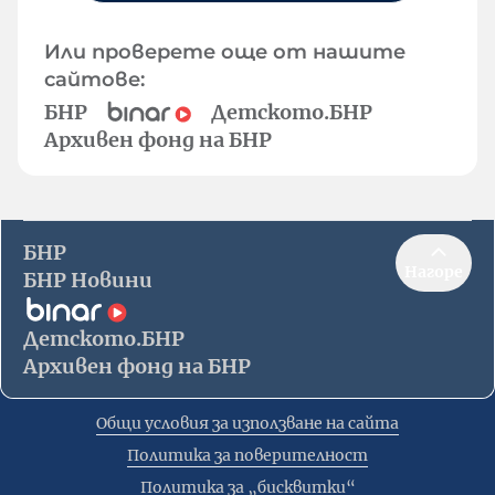
Или проверете още от нашите
сайтове:
БНР
Детското.БНР
Архивен фонд на БНР
БНР
Нагоре
БНР Новини
Детското.БНР
Архивен фонд на БНР
Общи условия за използване на сайта
Политика за поверителност
Политика за „бисквитки“