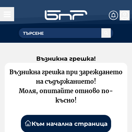
Възникна грешка!
Възникна грешка при зареждането
на съдържанието!
Моля, опитайте отново по-
късно!
Към начална страница