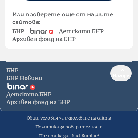
Или проверете още от нашите
сайтове:
БНР
Детското.БНР
Архивен фонд на БНР
БНР
Нагоре
БНР Новини
Детското.БНР
Архивен фонд на БНР
Общи условия за използване на сайта
Политика за поверителност
Политика за „бисквитки“