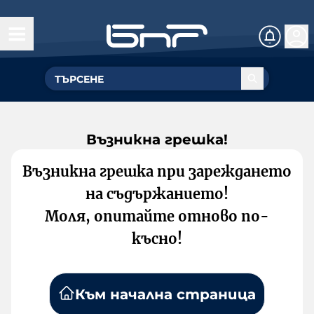
Възникна грешка!
Възникна грешка при зареждането
на съдържанието!
Моля, опитайте отново по-
късно!
Към начална страница