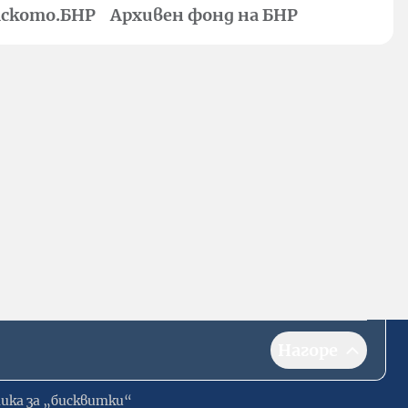
ското.БНР
Архивен фонд на БНР
Нагоре
ика за „бисквитки“