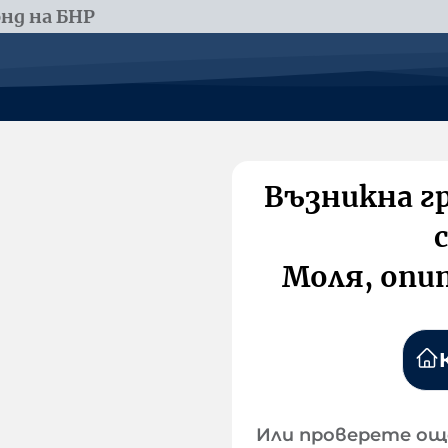
нд на БНР
Възникна г
Моля, опи
Или проверете ощ