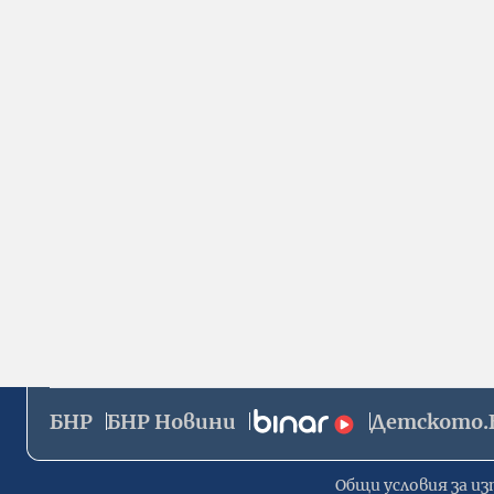
БНР
БНР Новини
Детското.
Общи условия за из