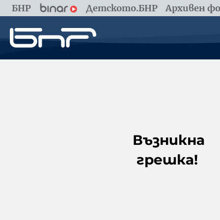
БНР
Детското.БНР
Архивен фо
Възникна
грешка!