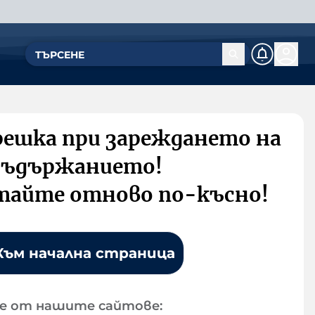
решка при зареждането на
съдържанието!
тайте отново по-късно!
Към начална страница
е от нашите сайтове: