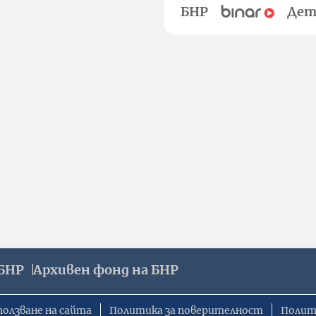
БНР
Дет
БНР
Архивен фонд на БНР
ползване на сайта
Политика за поверителност
Полит