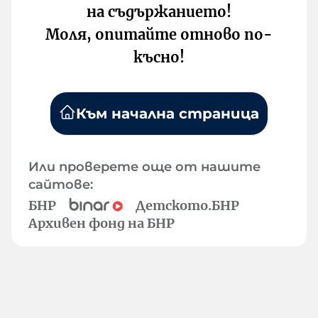
на съдържанието!
Моля, опитайте отново по-
късно!
Към начална страница
Или проверете още от нашите
сайтове:
БНР
Детското.БНР
Архивен фонд на БНР