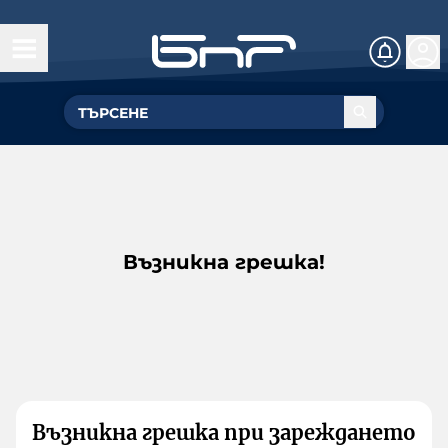
Възникна грешка!
Възникна грешка при зареждането