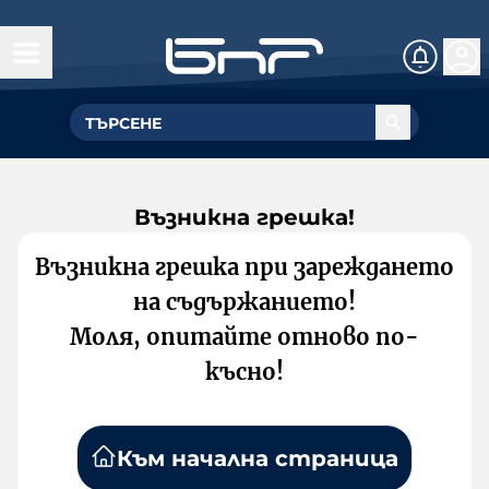
Възникна грешка!
Възникна грешка при зареждането
на съдържанието!
Моля, опитайте отново по-
късно!
Към начална страница