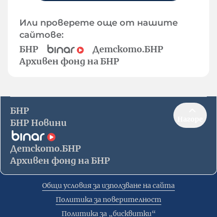
Или проверете още от нашите
сайтове:
БНР
Детското.БНР
Архивен фонд на БНР
БНР
Нагоре
БНР Новини
Детското.БНР
Архивен фонд на БНР
Общи условия за използване на сайта
Политика за поверителност
Политика за „бисквитки“