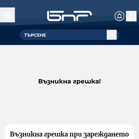
Възникна грешка!
Възникна грешка при зареждането