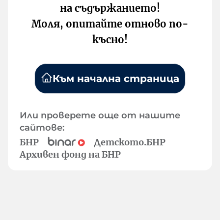
на съдържанието!
Моля, опитайте отново по-
късно!
Към начална страница
Или проверете още от нашите
сайтове:
БНР
Детското.БНР
Архивен фонд на БНР