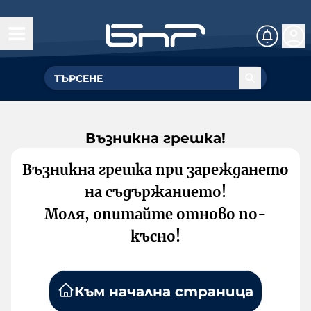
Възникна грешка!
Възникна грешка при зареждането
на съдържанието!
Моля, опитайте отново по-
късно!
Към начална страница