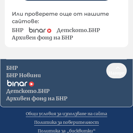
Или проверете още от нашите
сайтове:
БНР
Детското.БНР
Архивен фонд на БНР
БНР
Нагоре
БНР Новини
Детското.БНР
Архивен фонд на БНР
Общи условия за използване на сайта
Политика за поверителност
Политика за „бисквитки“