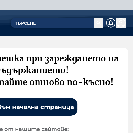
решка при зареждането на
съдържанието!
тайте отново по-късно!
Към начална страница
е от нашите сайтове: