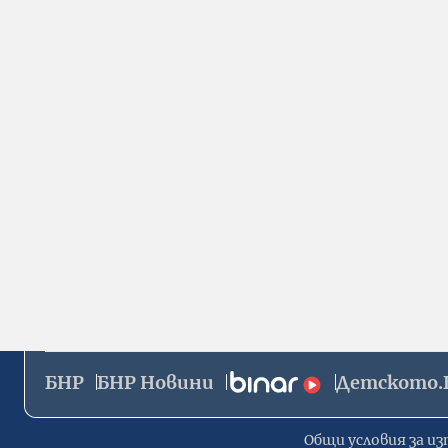
БНР
БНР Новини
Детското.
Общи условия за из