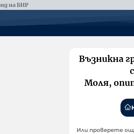
нд на БНР
Възникна г
Моля, опи
Или проверете ощ