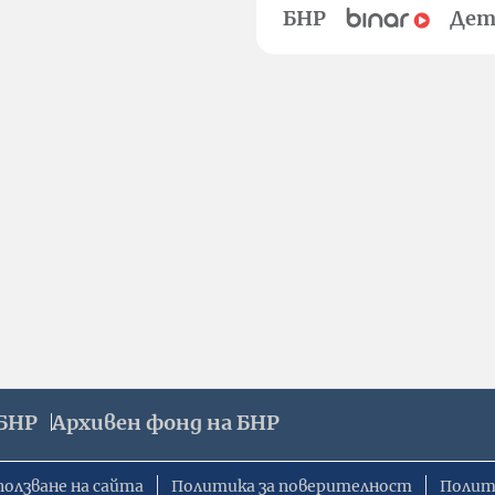
БНР
Дет
БНР
Архивен фонд на БНР
ползване на сайта
Политика за поверителност
Полит