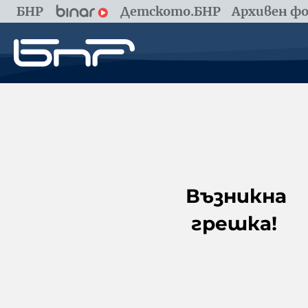
БНР
Детското.БНР
Архивен фо
Възникна
грешка!