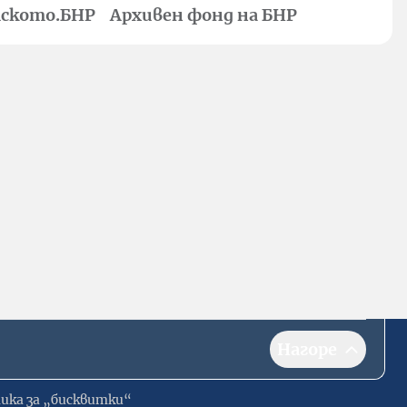
ското.БНР
Архивен фонд на БНР
Нагоре
ика за „бисквитки“