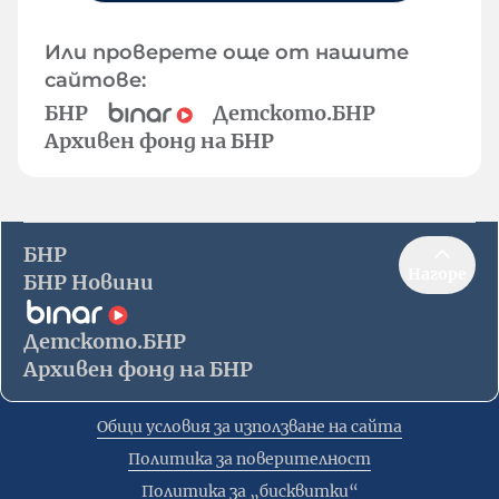
Или проверете още от нашите
сайтове:
БНР
Детското.БНР
Архивен фонд на БНР
БНР
Нагоре
БНР Новини
Детското.БНР
Архивен фонд на БНР
Общи условия за използване на сайта
Политика за поверителност
Политика за „бисквитки“