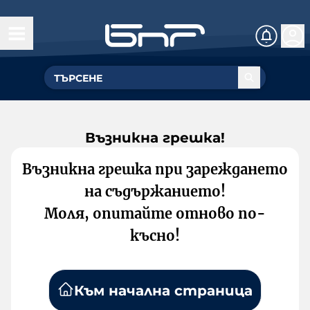
Възникна грешка!
Възникна грешка при зареждането
на съдържанието!
Моля, опитайте отново по-
късно!
Към начална страница