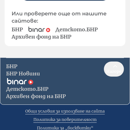
Или проверете още от нашите
сайтове:
БНР
Детското.БНР
Архивен фонд на БНР
БНР
Нагоре
БНР Новини
Детското.БНР
Архивен фонд на БНР
Общи условия за използване на сайта
Политика за поверителност
Политика за „бисквитки“