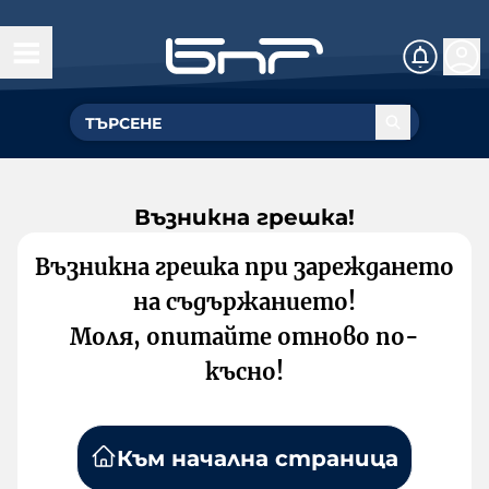
Възникна грешка!
Възникна грешка при зареждането
на съдържанието!
Моля, опитайте отново по-
късно!
Към начална страница